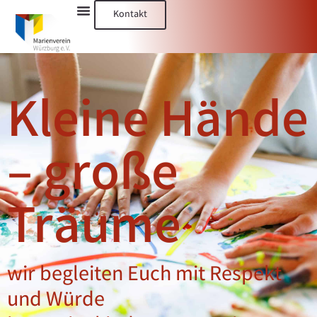
Kontakt
Kleine Hände
– große
Träume
wir begleiten Euch mit Respekt
und Würde